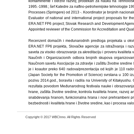
kontaminente i održivi razvoj; prodekan za nauku na Tehnolo
1995.-1998.; šef Katedre za naftno-petrohemijske tehnologije 1
Processes (Springere) od 2013 -. Koordinator je brojnih nacional
Evaluator of national and international project proposals for 
ERA.NET FP6 project; Slovak Research and Development Agency
Appointed reviewer of the Commission for Accreditation and Qualit
Recenzent domaćih i međunarodnih predloga projekata u okvi
ERA.NET FP6 projekta, Slovačke agencije za istraživanja i ra
saveta za visoko obrazovanje za akreditaciju i proveru kvalitet
Naučnih i Organizacionih odbora brojnih skupova organizovani
Naučnom savetu Asocijacije za zdravlje i zaštitu životne sredin
je i koautor preko 640 radova/prezentacija od kojih je 110 ra
(Japan Society for the Promotion of Science) svrstana u 100 i
pozivu 2014.god., boravila i radila na University of Kitakyushu.
rezultata povodom Međunarodnog festivala nauke i obrazovanja, 
hrane, zaštita životne sredine, kontrola kvaliteta hrane, razvoj 
snabdevanja hranom, funkcionalna hrana i novi prehrambeni pro
bezbednosti i kvaliteta hrane i životne sredine, kao i procesa val
Copyright © 2017 WBCInno. All Rights Reserved