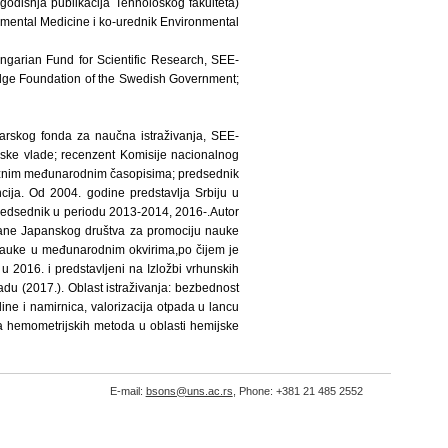
dišnja publikacija Tehnološkog fakulteta)
nmental Medicine i ko-urednik Environmental
ungarian Fund for Scientific Research, SEE-
dge Foundation of the Swedish Government;
rskog fonda za naučna istraživanja, SEE-
ske vlade; recenzent Komisije nacionalnog
estižnim međunarodnim časopisima; predsednik
ija. Od 2004. godine predstavlja Srbiju u
predsednik u periodu 2013-2014, 2016-.Autor
trane Japanskog društva za promociju nauke
 nauke u međunarodnim okvirima,po čijem je
u 2016. i predstavljeni na Izložbi vrhunskih
du (2017.). Oblast istraživanja: bezbednost
dine i namirnica, valorizacija otpada u lancu
a hemometrijskih metoda u oblasti hemijske
E-mail:
bsons@uns.ac.rs
, Phone: +381 21 485 2552