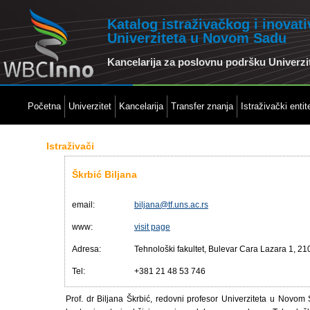
Katalog istraživačkog i inovat
Univerziteta u Novom Sadu
Kancelarija za poslovnu podršku Univerz
Početna
Univerzitet
Kancelarija
Transfer znanja
Istraživački entite
Istraživači
Škrbić Biljana
email:
biljana@tf.uns.ac.rs
www:
visit page
Adresa:
Tehnološki fakultet, Bulevar Cara Lazara 1, 21
Tel:
+381 21 48 53 746
Prof. dr Biljana Škrbić, redovni profesor Univerziteta u Novom