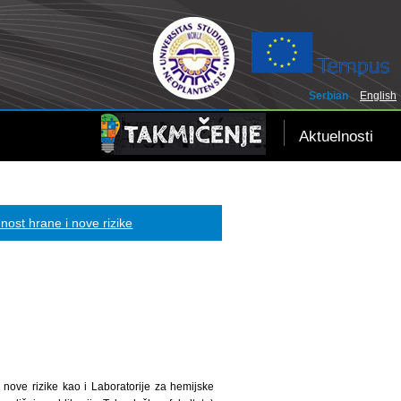
Serbian
English
Aktuelnosti
nost hrane i nove rizike
 nove rizike kao i Laboratorije za hemijske