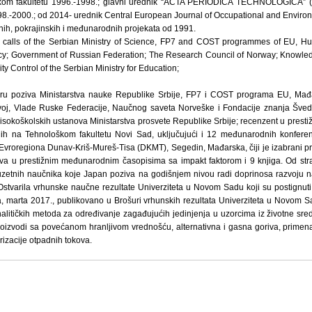
škom fakultetu 1996.-1998.; glavni urednik “ACTA PERIODICA TECHNOLOGICA” (go
998.-2000.; od 2014- urednik Central European Journal of Occupational and Enviro
nih, pokrajinskih i međunarodnih projekata od 1991.
the calls of the Serbian Ministry of Science, FP7 and COST programmes of EU, H
; Government of Russian Federation; The Research Council of Norway; Knowle
y Control of the Serbian Ministry for Education;
ru poziva Ministarstva nauke Republike Srbije, FP7 i COST programa EU, Mađa
zvoj, Vlade Ruske Federacije, Naučnog saveta Norveške i Fondacije znanja Šved
a visokoškolskih ustanova Ministarstva prosvete Republike Srbije; recenzent u pr
h na Tehnološkom fakultetu Novi Sad, uključujući i 12 međunarodnih konferenc
e Evroregiona Dunav-Kriš-Mureš-Tisa (DKMT), Segedin, Mađarska, čiji je izabrani 
dova u prestižnim međunarodnim časopisima sa impakt faktorom i 9 knjiga. Od s
zuzetnih naučnika koje Japan poziva na godišnjem nivou radi doprinosa razvoju
 Ostvarila vrhunske naučne rezultate Univerziteta u Novom Sadu koji su postignuti 
marta 2017., publikovano u Brošuri vrhunskih rezultata Univerziteta u Novom Sa
analitičkih metoda za određivanje zagađujućih jedinjenja u uzorcima iz životne sre
izvodi sa povećanom hranljivom vrednošću, alternativna i gasna goriva, primen
orizacije otpadnih tokova.