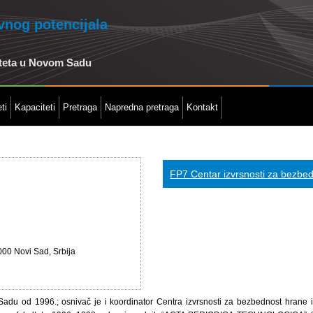
ivnog potencijala
iteta u Novom Sadu
ti
Kapaciteti
Pretraga
Napredna pretraga
Kontakt
FP7 Centar izvrsnosti za bezbed
000 Novi Sad, Srbija
 Sadu od 1996.; osnivač je i koordinator Centra izvrsnosti za bezbednost hrane i