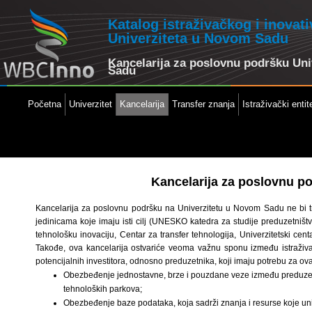
Katalog istraživačkog i inovat
Univerziteta u Novom Sadu
Kancelarija za poslovnu podršku Un
Sadu
Početna
Univerzitet
Kancelarija
Transfer znanja
Istraživački entite
Kancelarija za poslovnu p
Kancelarija za poslovnu podršku na Univerzitetu u Novom Sadu ne bi t
jedinicama koje imaju isti cilj (UNESKO katedra za studije preduzetniš
tehnološku inovaciju, Centar za transfer tehnologija, Univerzitetski centa
Takođe, ova kancelarija ostvariće veoma važnu sponu između istraživač
potencijalnih investitora, odnosno preduzetnika, koji imaju potrebu za ov
Obezbeđenje jednostavne, brze i pouzdane veze između preduzetni
tehnoloških parkova;
Obezbeđenje baze podataka, koja sadrži znanja i resurse koje unive