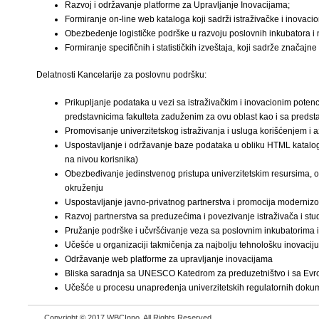
Razvoj i održavanje platforme za Upravljanje Inovacijama;
Formiranje on-line web kataloga koji sadrži istraživačke i inovaci
Obezbeđenje logističke podrške u razvoju poslovnih inkubatora 
Formiranje specifičnih i statističkih izveštaja, koji sadrže značajn
Delatnosti Kancelarije za poslovnu podršku:
Prikupljanje podataka u vezi sa istraživačkim i inovacionim pote
predstavnicima fakulteta zaduženim za ovu oblast kao i sa predsta
Promovisanje univerzitetskog istraživanja i usluga korišćenjem i a
Uspostavljanje i održavanje baze podataka u obliku HTML kataloga
na nivou korisnika)
Obezbeđivanje jedinstvenog pristupa univerzitetskim resursima, 
okruženju
Uspostavljanje javno-privatnog partnerstva i promocija modernizo
Razvoj partnerstva sa preduzećima i povezivanje istraživača i st
Pružanje podrške i učvršćivanje veza sa poslovnim inkubatorima i
Učešće u organizaciji takmičenja za najbolju tehnološku inovaciju
Održavanje web platforme za upravljanje inovacijama
Bliska saradnja sa UNESCO Katedrom za preduzetništvo i sa E
Učešće u procesu unapređenja univerzitetskih regulatornih doku
Copyright © 2017 WBCInno. All Rights Reserved