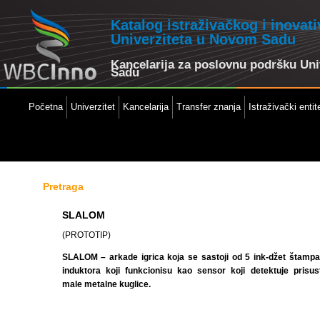
Katalog istraživačkog i inovat
Univerziteta u Novom Sadu
Kancelarija za poslovnu podršku Un
Sadu
Početna
Univerzitet
Kancelarija
Transfer znanja
Istraživački entite
Pretraga
SLALOM
(PROTOTIP)
SLALOM – arkade igrica koja se sastoji od 5 ink-džet štampa
induktora koji funkcionisu kao sensor koji detektuje prisus
male metalne kuglice.