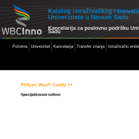
Katalog istraživačkog i inovat
Univerziteta u Novom Sadu
Kancelarija za poslovnu podršku Un
Sadu
Početna
Univerzitet
Kancelarija
Transfer znanja
Istraživački entite
PVSyst; WasP; Caddy ++
Specijalizovani softver