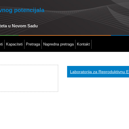
ivnog potencijala
iteta u Novom Sadu
ti
Kapaciteti
Pretraga
Napredna pretraga
Kontakt
Laboratorija za Reproduktivnu En