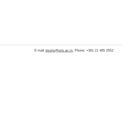
E-mail:
bsons@uns.ac.rs
, Phone: +381 21 485 2552