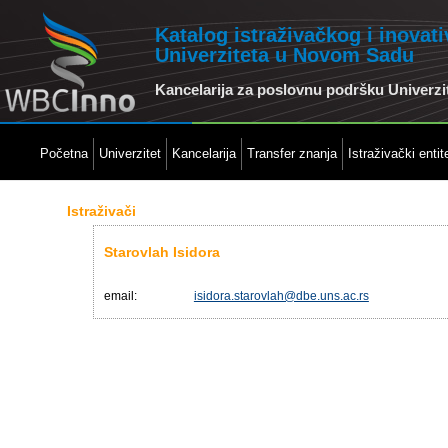
Katalog istraživačkog i inovat
Univerziteta u Novom Sadu
Kancelarija za poslovnu podršku Univerz
Početna
Univerzitet
Kancelarija
Transfer znanja
Istraživački entite
Istraživači
Starovlah Isidora
email:
isidora.starovlah@dbe.uns.ac.rs