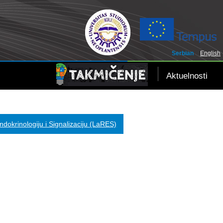
Serbian
English
Aktuelnosti
dokrinologiju i Signalizaciju (LaRES)